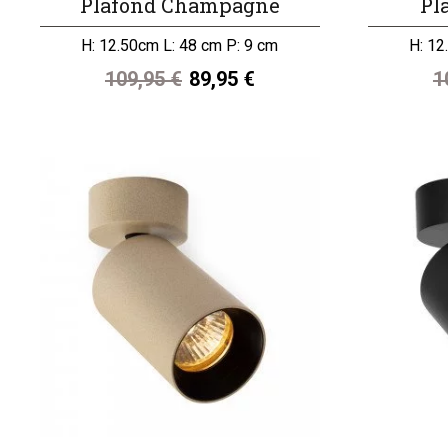
Plafond Champagne
Pl
H: 12.50cm L: 48 cm P: 9 cm
H: 12
109,95 €
89,95 €
1