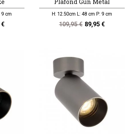
ze
Plafond Gun Metal
: 9 cm
H: 12.50cm L: 48 cm P: 9 cm
 €
109,95 €
89,95 €